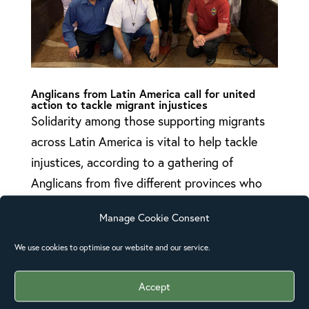
Anglicans from Latin America call for united
action to tackle migrant injustices
Solidarity among those supporting migrants
across Latin America is vital to help tackle
injustices, according to a gathering of
Anglicans from five different provinces who
met this month in Panama. The special event,
Manage Cookie Consent
organised by the US Episcopal Church’s
Global...
We use cookies to optimise our website and our service.
Accept