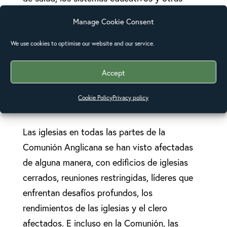
estructuras de la sociedad están sometidos a
Manage Cookie Consent
una gran presión. Nadie está inmune a la
pandemia, pero las personas que ya eran
We use cookies to optimise our website and our service.
pobres, vulnerables o marginadas se ven más
Accept
afectadas. En este momento, las
desigualdades existentes han sido expuestas
Cookie Policy
Privacy policy
y exacerbadas.
Las iglesias en todas las partes de la
Comunión Anglicana se han visto afectadas
de alguna manera, con edificios de iglesias
cerrados, reuniones restringidas, líderes que
enfrentan desafíos profundos, los
rendimientos de las iglesias y el clero
afectados. E incluso en la Comunión, las