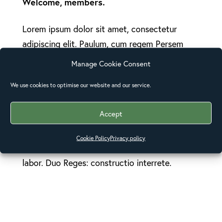
Welcome, members.
Lorem ipsum dolor sit amet, consectetur
adipiscing elit. Paulum, cum regem Persem
captum adduceret, eodem flumine invectio?
Manage Cookie Consent
Cur igitur, inquam, res tam dissimiles eodem
We use cookies to optimise our website and our service.
nomine appellas? Obsecro, inquit, Torquate,
haec dicit Epicurus? Habes, inquam, Cato,
Accept
formam eorum, de quibus loquor,
philosophorum. Itaque in rebus minime
Cookie Policy
Privacy policy
obscuris non multus est apud eos disserendi
labor. Duo Reges: constructio interrete.