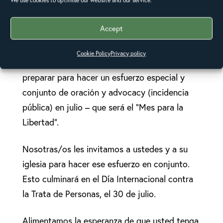
Hay agregado intenciones de oración que
acompañan todo lo que hacemos; tener a Dios
Accept
en el centro de nuestro aprendizaje y acción y
mantener la memoria de que sin Dios no
Cookie Policy
Privacy policy
hacemos nada. Nosotras/os nos vamos a
preparar para hacer un esfuerzo especial y
conjunto de oración y advocacy (incidencia
pública) en julio – que será el “Mes para la
Libertad”.
Nosotras/os les invitamos a ustedes y a su
iglesia para hacer ese esfuerzo en conjunto.
Esto culminará en el Día Internacional contra
la Trata de Personas, el 30 de julio.
Alimentamos la esperanza de que usted tenga