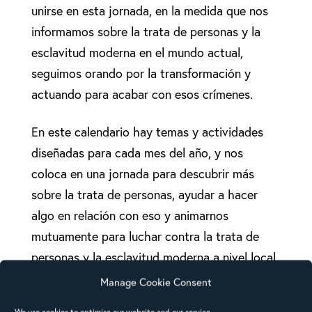
unirse en esta jornada, en la medida que nos
informamos sobre la trata de personas y la
esclavitud moderna en el mundo actual,
seguimos orando por la transformación y
actuando para acabar con esos crímenes.
En este calendario hay temas y actividades
diseñadas para cada mes del año, y nos
coloca en una jornada para descubrir más
sobre la trata de personas, ayudar a hacer
algo en relación con eso y animarnos
mutuamente para luchar contra la trata de
personas y la esclavitud moderna a nivel local
y global.
Manage Cookie Consent
We use cookies to optimise our website and our service.