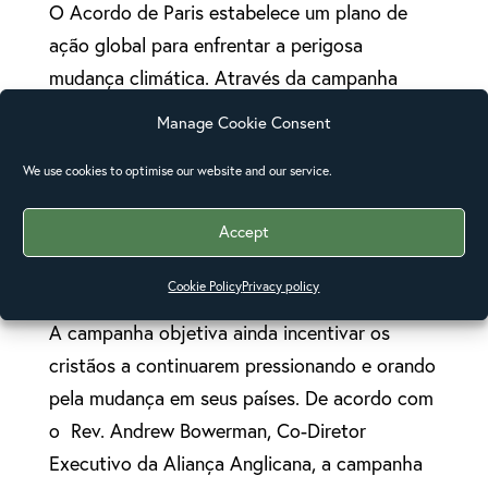
O Acordo de Paris estabelece um plano de
ação global para enfrentar a perigosa
mudança climática. Através da campanha
Renove nosso Mundo os cristãos se unirão em
Manage Cookie Consent
oração para que os 195 países que assinaram
We use cookies to optimise our website and our service.
o Acordo limitem o aquecimento global a um
valor mais próximo possível de 1,5 graus e
Accept
para que as emissões de gases de efeito
estufa sejam eliminadas.
Cookie Policy
Privacy policy
A campanha objetiva ainda incentivar os
cristãos a continuarem pressionando e orando
pela mudança em seus países. De acordo com
o Rev. Andrew Bowerman, Co-Diretor
Executivo da Aliança Anglicana, a campanha